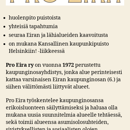
huolenpito puistoista
yhteisiä tapahtumia
seuraa Eiran ja lähialueiden kaavoitusta
on mukana Kansallinen kaupunkipuisto
Helsinkiin! -liikkeessä
Pro Eira ry
on vuonna
1972
perustettu
kaupunginosayhdistys, jonka alue perinteisesti
kattaa varsinaisen Eiran kaupunginosan (6.) ja
siihen välittömästi liittyvät alueet.
Pro Eira työskentelee kaupunginosansa
erikoisluonteen säilyttämiseksi ja haluaa olla
mukana uusia suunnitelmia alueelle tehtäessä,
sekä toimii alueensa asumisolosuhteiden,
sivistyksellisten ja sosiaalisten olojen